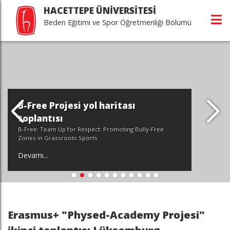
HACETTEPE ÜNİVERSİTESİ
Beden Eğitimi ve Spor Öğretmenliği Bölümü
B-Free Projesi yol haritası
toplantısı
B-Free: Team Up for Respect: Promoting Bully-Free
Zones in Grassroots Sports
Devamı...
Erasmus+ "Physed-Academy Projesi"