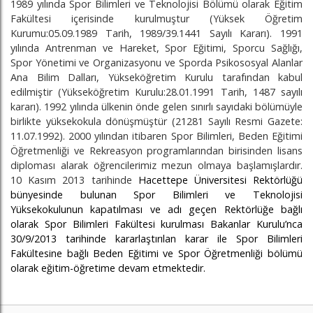
1989 yılında Spor Bilimleri ve Teknolojisi Bölümü olarak Eğitim
Fakültesi içerisinde kurulmuştur (Yüksek Öğretim
Kurumu:05.09.1989 Tarih, 1989/39.1441 Sayılı Kararı). 1991
yılında Antrenman ve Hareket, Spor Eğitimi, Sporcu Sağlığı,
Spor Yönetimi ve Organizasyonu ve Sporda Psikososyal Alanlar
Ana Bilim Dalları, Yükseköğretim Kurulu tarafından kabul
edilmiştir (Yükseköğretim Kurulu:28.01.1991 Tarih, 1487 sayılı
kararı). 1992 yılında ülkenin önde gelen sınırlı sayıdaki bölümüyle
birlikte yüksekokula dönüşmüştür (21281 Sayılı Resmi Gazete:
11.07.1992). 2000 yılından itibaren Spor Bilimleri, Beden Eğitimi
Öğretmenliği ve Rekreasyon programlarından birisinden lisans
diploması alarak öğrencilerimiz mezun olmaya başlamışlardır.
10 Kasım 2013 tarihinde
Hacettepe Üniversitesi Rektörlüğü
bünyesinde bulunan Spor Bilimleri ve Teknolojisi
Yüksekokulunun kapatılması ve adı geçen Rektörlüğe bağlı
olarak Spor Bilimleri Fakültesi kurulması Bakanlar Kurulu’nca
30/9/2013 tarihinde kararlaştırılan karar ile Spor Bilimleri
Fakültesine bağlı Beden Eğitimi ve Spor Öğretmenliği bölümü
olarak eğitim-öğretime devam etmektedir.