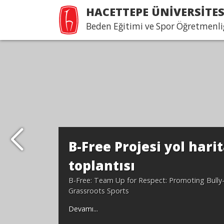
HACETTEPE ÜNİVERSİTES
Beden Eğitimi ve Spor Öğretmenl
B-Free Projesi yol harit
toplantısı
B-Free: Team Up for Respect: Promoting Bully
Grassroots Sports
Devamı...