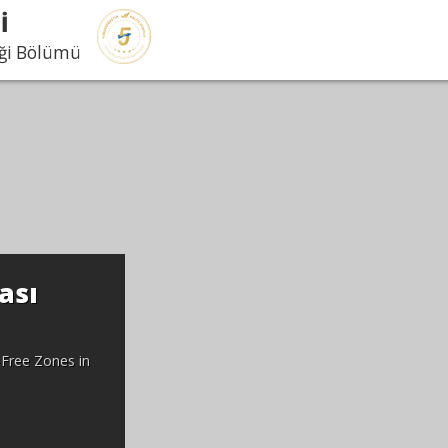
İ
iği Bölümü
ası
-Free Zones in