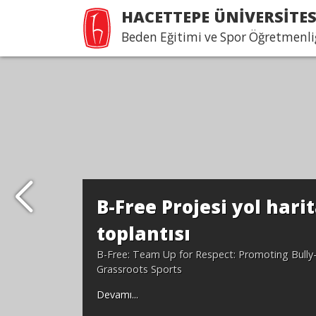
HACETTEPE ÜNİVERSİTES
Beden Eğitimi ve Spor Öğretmenl
B-Free Projesi yol harit
toplantısı
B-Free: Team Up for Respect: Promoting Bully
Grassroots Sports
Devamı...