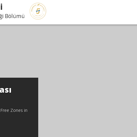
İ
iği Bölümü
ası
-Free Zones in