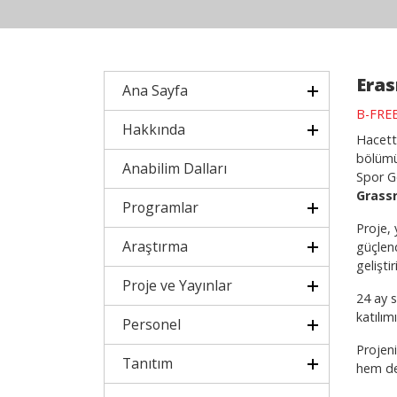
Eras
Ana Sayfa
B-FREE
Hakkında
Hacett
bölümüm
Anabilim Dalları
Spor G
Grass
Programlar
Proje, 
Araştırma
güçlen
geliştir
Proje ve Yayınlar
24 ay s
katılım
Personel
Projeni
Tanıtım
hem de 