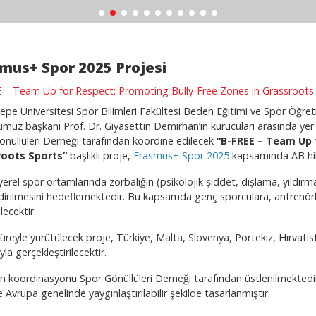
mus+ Spor 2025 Projesi
 – Team Up for Respect: Promoting Bully-Free Zones in Grassroots
epe Üniversitesi Spor Bilimleri Fakültesi Beden Eğitimi ve Spor Öğr
üz başkanı Prof. Dr. Gıyasettin Demirhan’ın kurucuları arasında yer a
önüllüleri Derneği tarafından koordine edilecek
“B-FREE – Team Up 
roots Sports”
başlıklı proje,
Erasmus+ Spor 2025
kapsamında AB hib
yerel spor ortamlarında zorbalığın (psikolojik şiddet, dışlama, yıldırma
dirilmesini hedeflemektedir. Bu kapsamda genç sporculara, antrenörle
ilecektir.
üreyle yürütülecek proje, Türkiye, Malta, Slovenya, Portekiz, Hırvat
ıyla gerçekleştirilecektir.
n koordinasyonu Spor Gönüllüleri Derneği tarafından üstlenilmektedir.
Avrupa genelinde yaygınlaştırılabilir şekilde tasarlanmıştır.