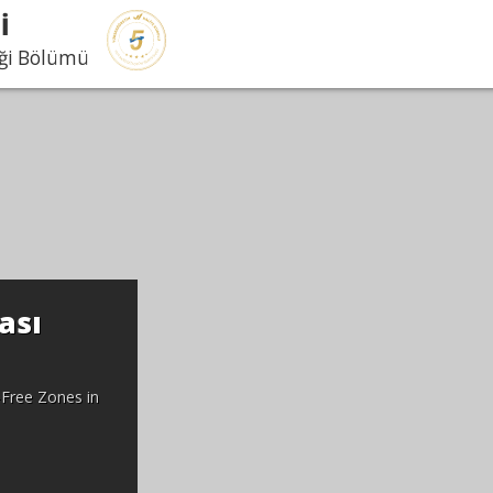
İ
iği Bölümü
ası
-Free Zones in