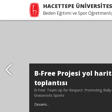
HACETTEPE ÜNİVERSİTES
Beden Eğitimi ve Spor Öğretmenl
B-Free Projesi yol harit
toplantısı
B-Free: Team Up for Respect: Promoting Bully
Grassroots Sports
Devamı...